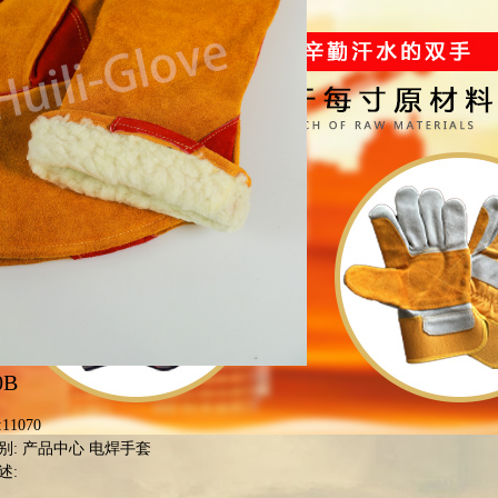
0B
:
11070
别:
产品中心 电焊手套
述: